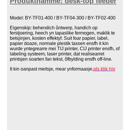
Produktnamme: desk-top feeder
Model: BY-TF01-400 / BY-TF04-300 / BY-TF02-400
Eigenskip: behendich ûntwerp, handich op
ferstjoering, heech yn tapaslike fermogen, maklik te
betsjinjen, kosten effektyf. Suit foar papier, label,
papier doaze, normale plestik tassen ensfh it kin
wurde yntegrearre mei TIJ printer, CIJ printer ensfh, of
labeling systeem, laser printer, dat realisearret
printsjen soarten fan tekst, ôfbylding ensfh off-line.
It kin oanpast meitsje, mear ynformaasje,
pls klik hjir