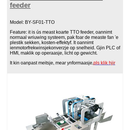
feeder
Model: BY-SF01-TTO
Feature: it is ús meast koarte TTO feeder, oannimt
normaal wriuwing systeem, pak foar de measte fan 'e
plestik sekken, kosten-effektyf. It oannimt
ienmotorfrekwinsjekonverzje op snelheid. Gjin PLC of
HMI, maklik op operaasje, licht op gewicht.
It kin oanpast meitsje, mear ynformaasje,
pls klik hjir