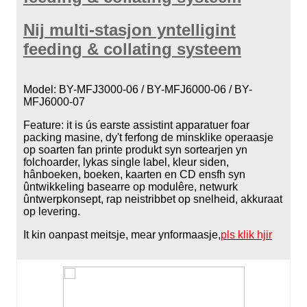
Nij multi-stasjon yntelligint
feeding & collating systeem
Model: BY-MFJ3000-06 / BY-MFJ6000-06 / BY-
MFJ6000-07
Feature: it is ús earste assistint apparatuer foar
packing masine, dy't ferfong de minsklike operaasje
op soarten fan printe produkt syn sortearjen yn
folchoarder, lykas single label, kleur siden,
hânboeken, boeken, kaarten en CD ensfh syn
ûntwikkeling basearre op modulêre, netwurk
ûntwerpkonsept, rap neistribbet op snelheid, akkuraat
op levering.
It kin oanpast meitsje, mear ynformaasje,
pls klik hjir