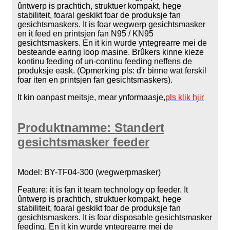
ûntwerp is prachtich, struktuer kompakt, hege
stabiliteit, foaral geskikt foar de produksje fan
gesichtsmaskers. It is foar wegwerp gesichtsmasker
en it feed en printsjen fan N95 / KN95
gesichtsmaskers. En it kin wurde yntegrearre mei de
besteande earing loop masine. Brûkers kinne kieze
kontinu feeding of un-continu feeding neffens de
produksje eask. (Opmerking pls: d'r binne wat ferskil
foar iten en printsjen fan gesichtsmaskers).
It kin oanpast meitsje, mear ynformaasje,
pls klik hjir
Produktnamme: Standert
gesichtsmasker feeder
Model: BY-TF04-300 (wegwerpmasker)
Feature: it is fan it team technology op feeder. It
ûntwerp is prachtich, struktuer kompakt, hege
stabiliteit, foaral geskikt foar de produksje fan
gesichtsmaskers. It is foar disposable gesichtsmasker
feeding. En it kin wurde yntegrearre mei de