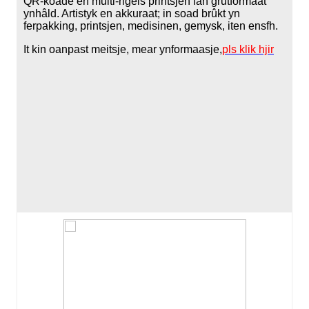
QR-koade en multi-rigels printsjen fan grutformaat
ynhâld. Artistyk en akkuraat; in soad brûkt yn
ferpakking, printsjen, medisinen, gemysk, iten ensfh.
It kin oanpast meitsje, mear ynformaasje,
pls klik hjir