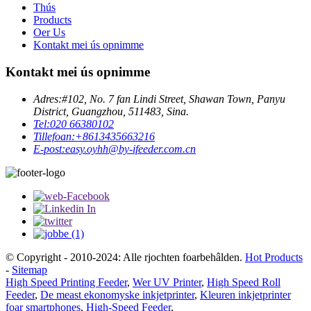
Thús
Products
Oer Us
Kontakt mei ús opnimme
Kontakt mei ús opnimme
Adres:
#102, No. 7 fan Lindi Street, Shawan Town, Panyu
District, Guangzhou, 511483, Sina.
Tel:
020 66380102
Tillefoan:
+8613435663216
E-post:
easy.oyhh@by-ifeeder.com.cn
© Copyright - 2010-2024: Alle rjochten foarbehâlden.
Hot Products
-
Sitemap
High Speed ​​Printing Feeder
,
Wer UV Printer
,
High Speed ​​Roll
Feeder
,
De meast ekonomyske inkjetprinter
,
Kleuren inkjetprinter
foar smartphones
,
High-Speed ​​Feeder
,