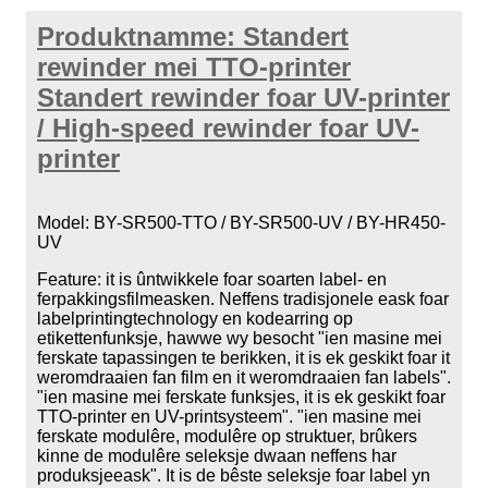
Produktnamme: Standert
rewinder mei TTO-printer
Standert rewinder foar UV-printer
/ High-speed rewinder foar UV-
printer
Model: BY-SR500-TTO / BY-SR500-UV / BY-HR450-
UV
Feature: it is ûntwikkele foar soarten label- en
ferpakkingsfilmeasken. Neffens tradisjonele eask foar
labelprintingtechnology en kodearring op
etikettenfunksje, hawwe wy besocht "ien masine mei
ferskate tapassingen te berikken, it is ek geskikt foar it
weromdraaien fan film en it weromdraaien fan labels".
"ien masine mei ferskate funksjes, it is ek geskikt foar
TTO-printer en UV-printsysteem". "ien masine mei
ferskate modulêre, modulêre op struktuer, brûkers
kinne de modulêre seleksje dwaan neffens har
produksjeeask". It is de bêste seleksje foar label yn