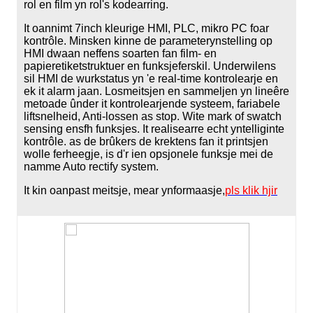
rol en film yn rol's kodearring.
It oannimt 7inch kleurige HMI, PLC, mikro PC foar
kontrôle. Minsken kinne de parameterynstelling op
HMI dwaan neffens soarten fan film- en
papieretiketstruktuer en funksjeferskil. Underwilens
sil HMI de wurkstatus yn 'e real-time kontrolearje en
ek it alarm jaan. Losmeitsjen en sammeljen yn lineêre
metoade ûnder it kontrolearjende systeem, fariabele
liftsnelheid, Anti-lossen as stop. Wite mark of swatch
sensing ensfh funksjes. It realisearre echt yntelliginte
kontrôle. as de brûkers de krektens fan it printsjen
wolle ferheegje, is d'r ien opsjonele funksje mei de
namme Auto rectify system.
It kin oanpast meitsje, mear ynformaasje,
pls klik hjir