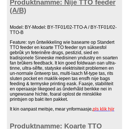
Produktnamme: Nije TTO feeder
(A/B)
Model: BY-Model: BY-TF01/02-TTO-A / BY-TF01/02-
TTO-B
Feature: syn ûntwikkeling wie basearre op Standert
TTO feeder en koarte TTO feeder syn súksesfol
gebrûk yn feterinêre drugs, pestizid, sied en
tradisjonele Sineeske medisinen yndustry en soarten
fan brûkers feedback. It kin goed foldwaan oan ultra-
tinne, ultra-sêfte, statyske elektrisiteit problemen en
un-normale ûntwerp tas, multi-laach M-type tas, rits
sluten pocket en maklik-iepen tas ensfh nije bags
feeding & termyske printing eask. Faasje, stabiliteit
en operaasje likegoed as ûnderhâld berikke nei in
ungewoane hichte, foaral oplost de minsklike
printsjen op bakt iten pakket.
It kin oanpast meitsje, mear ynformaasje,
pls klik hjir
Produktnamme: Koarte TTO