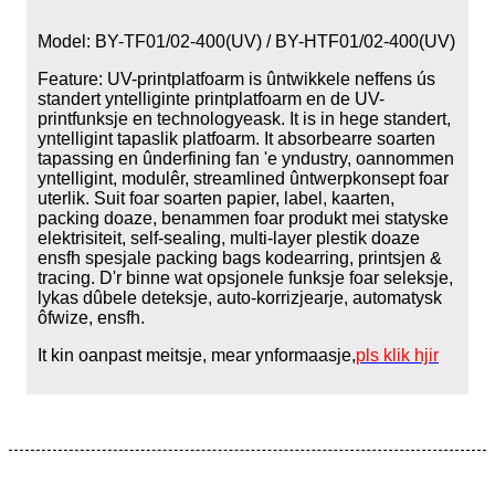
Model: BY-TF01/02-400(UV) / BY-HTF01/02-400(UV)
Feature: UV-printplatfoarm is ûntwikkele neffens ús
standert yntelliginte printplatfoarm en de UV-
printfunksje en technologyeask. It is in hege standert,
yntelligint tapaslik platfoarm. It absorbearre soarten
tapassing en ûnderfining fan 'e yndustry, oannommen
yntelligint, modulêr, streamlined ûntwerpkonsept foar
uterlik. Suit foar soarten papier, label, kaarten,
packing doaze, benammen foar produkt mei statyske
elektrisiteit, self-sealing, multi-layer plestik doaze
ensfh spesjale packing bags kodearring, printsjen &
tracing. D'r binne wat opsjonele funksje foar seleksje,
lykas dûbele deteksje, auto-korrizjearje, automatysk
ôfwize, ensfh.
It kin oanpast meitsje, mear ynformaasje,
pls klik hjir