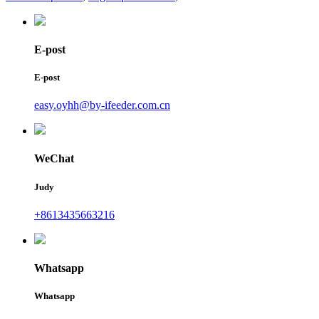
E-post
E-post
easy.oyhh@by-ifeeder.com.cn
WeChat
Judy
+8613435663216
Whatsapp
Whatsapp