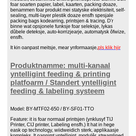
foar soarten papier, label, kaarten, packing doaze,
benammen foar produkt mei statyske elektrisiteit, self-
sealing, multi-layer plestik doaze ensfh spesjale
packing bags kodearring, printsjen & tracing. D'r
binne wat opsjonele funksje foar seleksje, lykas
dûbele deteksje, auto-korrizjearje, automatysk ôfwize,
ensfh.
It kin oanpast meitsje, mear ynformaasje,
pls klik hjir
Produktnamme: multi-kanaal
yntelligint feeding & printing
platfoarm / Standert yntelligint
feeding & labeling systeem
Model: BY-MTF02-650 / BY-SF01-TTO
Feature: it is foar normaal printsjen (ynklusyf TIJ
Printer, CIJ printer, Labeling ensfh.) It hat in hege
eask op technology, wiidweidich sterk, applikaasje
kompleks. It oannimt yntelligint, modulêr, streamlined