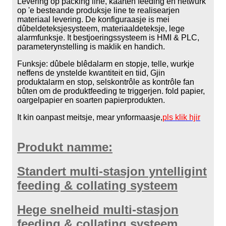
Levering op packing line, kaarten feeding en netwurk
op 'e besteande produksje line te realisearjen
materiaal levering. De konfiguraasje is mei
dûbeldeteksjesysteem, materiaaldeteksje, lege
alarmfunksje. It bestjoeringssysteem is HMI & PLC,
parameterynstelling is maklik en handich.
Funksje: dûbele blêdalarm en stopje, telle, wurkje
neffens de ynstelde kwantiteit en tiid, Gjin
produktalarm en stop, selskontrôle as kontrôle fan
bûten om de produktfeeding te triggerjen. fold papier,
oargelpapier en soarten papierprodukten.
It kin oanpast meitsje, mear ynformaasje,
pls klik hjir
Produkt namme:
Standert multi-stasjon yntelligint
feeding & collating systeem
Hege snelheid multi-stasjon
feeding & collating systeem