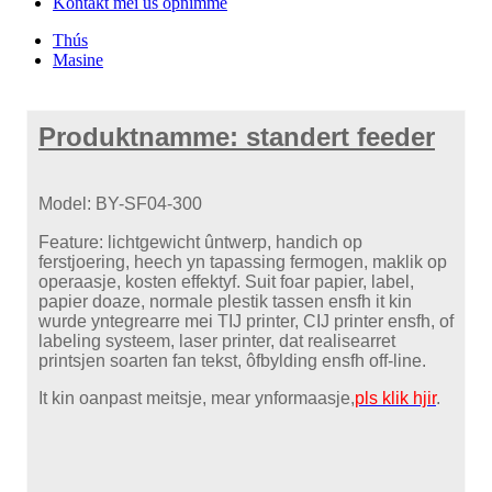
Kontakt mei ús opnimme
Thús
Masine
Produktnamme: standert feeder
Model: BY-SF04-300
Feature: lichtgewicht ûntwerp, handich op
ferstjoering, heech yn tapassing fermogen, maklik op
operaasje, kosten effektyf. Suit foar papier, label,
papier doaze, normale plestik tassen ensfh it kin
wurde yntegrearre mei TIJ printer, CIJ printer ensfh, of
labeling systeem, laser printer, dat realisearret
printsjen soarten fan tekst, ôfbylding ensfh off-line.
It kin oanpast meitsje, mear ynformaasje,
pls klik hjir
.