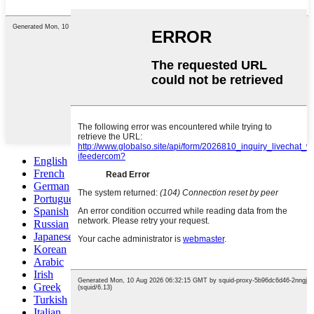
English
French
German
Portuguese
Spanish
Russian
Japanese
Korean
Arabic
Irish
Greek
Turkish
Italian