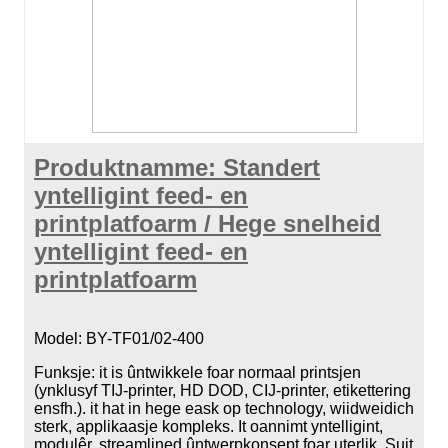
Produktnamme: Standert
yntelligint feed- en
printplatfoarm / Hege snelheid
yntelligint feed- en
printplatfoarm
Model: BY-TF01/02-400
Funksje: it is ûntwikkele foar normaal printsjen
(ynklusyf TIJ-printer, HD DOD, CIJ-printer, etikettering
ensfh.). it hat in hege eask op technology, wiidweidich
sterk, applikaasje kompleks. It oannimt yntelligint,
modulêr, streamlined ûntwerpkonsept foar uterlik. Suit