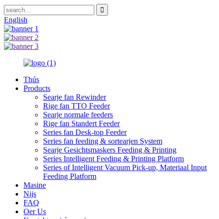
English
Thús
Products
Searje fan Rewinder
Rige fan TTO Feeder
Searje normale feeders
Rige fan Standert Feeder
Series fan Desk-top Feeder
Series fan feeding & sortearjen System
Searje Gesichtsmaskers Feeding & Printing
Series Intelligent Feeding & Printing Platform
Series of Intelligent Vacuum Pick-up, Materiaal Input
Feeding Platform
Masine
Nijs
FAQ
Oer Us