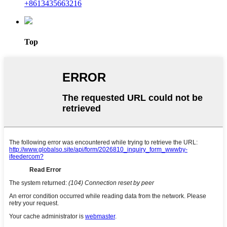
+8613435663216
Top