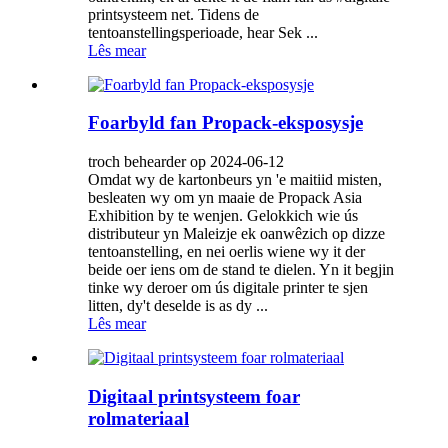
printsysteem net. Tidens de
tentoanstellingsperioade, hear Sek ...
Lês mear
Foarbyld fan Propack-eksposysje
troch behearder op 2024-06-12
Omdat wy de kartonbeurs yn 'e maitiid misten,
besleaten wy om yn maaie de Propack Asia
Exhibition by te wenjen. Gelokkich wie ús
distributeur yn Maleizje ek oanwêzich op dizze
tentoanstelling, en nei oerlis wiene wy ​​it der
beide oer iens om de stand te dielen. Yn it begjin
tinke wy deroer om ús digitale printer te sjen
litten, dy't deselde is as dy ...
Lês mear
Digitaal printsysteem foar
rolmateriaal