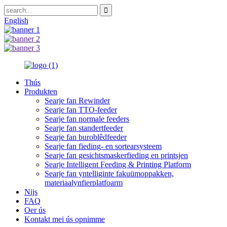
English
Thús
Produkten
Searje fan Rewinder
Searje fan TTO-feeder
Searje fan normale feeders
Searje fan standertfeeder
Searje fan buroblêdfeeder
Searje fan fieding- en sortearsysteem
Searje fan gesichtsmaskerfieding en printsjen
Searje Intelligent Feeding & Printing Platform
Searje fan yntelliginte fakuümoppakken,
materiaalynfierplatfoarm
Nijs
FAQ
Oer ús
Kontakt mei ús opnimme