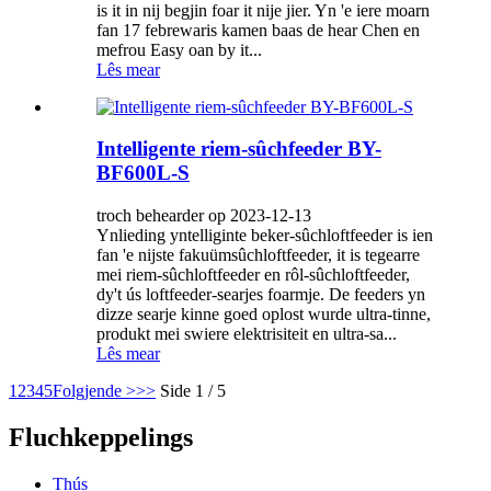
is it in nij begjin foar it nije jier. Yn 'e iere moarn
fan 17 febrewaris kamen baas de hear Chen en
mefrou Easy oan by it...
Lês mear
Intelligente riem-sûchfeeder BY-
BF600L-S
troch behearder op 2023-12-13
Ynlieding yntelliginte beker-sûchloftfeeder is ien
fan 'e nijste fakuümsûchloftfeeder, it is tegearre
mei riem-sûchloftfeeder en rôl-sûchloftfeeder,
dy't ús loftfeeder-searjes foarmje. De feeders yn
dizze searje kinne goed oplost wurde ultra-tinne,
produkt mei swiere elektrisiteit en ultra-sa...
Lês mear
1
2
3
4
5
Folgjende >
>>
Side 1 / 5
Fluchkeppelings
Thús