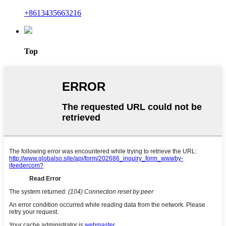
+8613435663216
Top