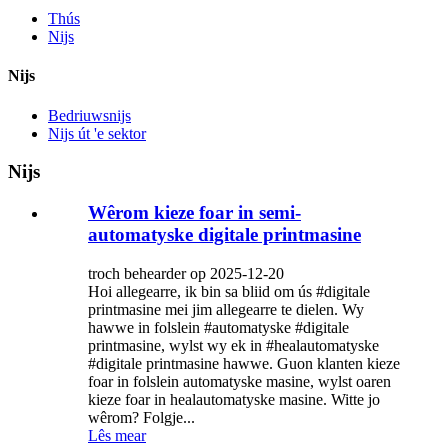
Thús
Nijs
Nijs
Bedriuwsnijs
Nijs út 'e sektor
Nijs
Wêrom kieze foar in semi-
automatyske digitale printmasine
troch behearder op 2025-12-20
Hoi allegearre, ik bin sa bliid om ús #digitale
printmasine mei jim allegearre te dielen. Wy
hawwe in folslein #automatyske #digitale
printmasine, wylst wy ek in #healautomatyske
#digitale printmasine hawwe. Guon klanten kieze
foar in folslein automatyske masine, wylst oaren
kieze foar in healautomatyske masine. Witte jo
wêrom? Folgje...
Lês mear