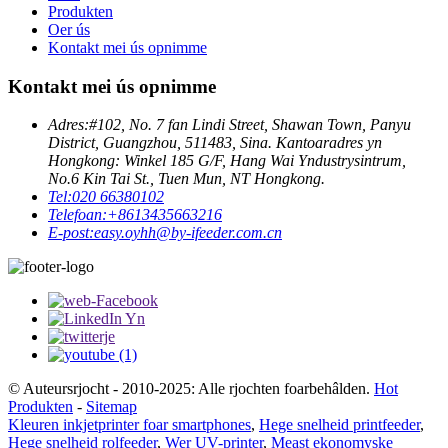
Produkten
Oer ús
Kontakt mei ús opnimme
Kontakt mei ús opnimme
Adres:
#102, No. 7 fan Lindi Street, Shawan Town, Panyu
District, Guangzhou, 511483, Sina. Kantoaradres yn
Hongkong: Winkel 185 G/F, Hang Wai Yndustrysintrum,
No.6 Kin Tai St., Tuen Mun, NT Hongkong.
Tel:
020 66380102
Telefoan:
+8613435663216
E-post:
easy.oyhh@by-ifeeder.com.cn
© Auteursrjocht - 2010-2025: Alle rjochten foarbehâlden.
Hot
Produkten
-
Sitemap
Kleuren inkjetprinter foar smartphones
,
Hege snelheid printfeeder
,
Hege snelheid rolfeeder
,
Wer UV-printer
,
Meast ekonomyske