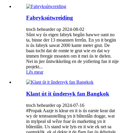
Fabryksútwreiding
troch behearder op 2024-08-02
Sûnt wy ús eigen fabryk begûn hawwe oant no
ta, binne der 13 moannen ferrûn. En yn it begjin
is ús fabryk sawat 2000 kante meter grut. De
baas tocht dat de romte te grut wie en dat wy
immen freegje moasten om it mei ús te dielen.
Nei in jier ûntwikkeling en de ynfiering fan it nije
projekt...
Lês mear
Klant út it ûndersyk fan Bangkok
troch behearder op 2024-07-16
#Propak Aazje is klear en it is ús earste kear dat
wy de tentoanstelling yn it bûtenlân dogge, wat
in mylpeal sil wêze foar ús marketing yn it
bûtenlân. Us stand wie lyts en it wie ek net sa
oantreklik, ek al dekte it de flam fan ús #digitale