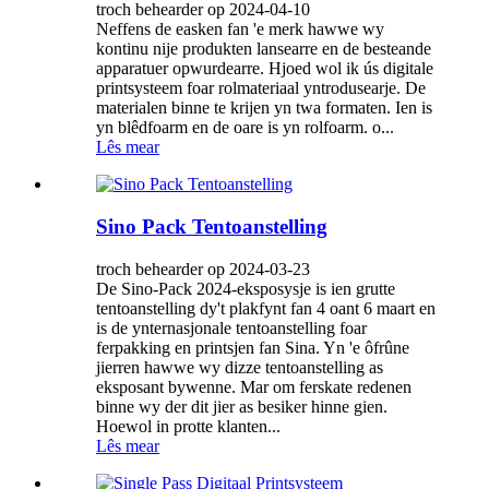
troch behearder op 2024-04-10
Neffens de easken fan 'e merk hawwe wy
kontinu nije produkten lansearre en de besteande
apparatuer opwurdearre. Hjoed wol ik ús digitale
printsysteem foar rolmateriaal yntrodusearje. De
materialen binne te krijen yn twa formaten. Ien is
yn blêdfoarm en de oare is yn rolfoarm. o...
Lês mear
Sino Pack Tentoanstelling
troch behearder op 2024-03-23
De Sino-Pack 2024-eksposysje is ien grutte
tentoanstelling dy't plakfynt fan 4 oant 6 maart en
is de ynternasjonale tentoanstelling foar
ferpakking en printsjen fan Sina. Yn 'e ôfrûne
jierren hawwe wy dizze tentoanstelling as
eksposant bywenne. Mar om ferskate redenen
binne wy ​​der dit jier as besiker hinne gien.
Hoewol in protte klanten...
Lês mear