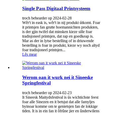
Single Pass Digitaal Printsysteem
troch behearder op 2024-02-28
Wêr't in eask is, wêr't in nij produkt útkomt. Foar
it printsjen fan grutte hoemannichten produkten,
is der gjin twifel dat minsken kieze sille foar
tradisjoneel printsjen, dat rap en goedkeap is.
Mar as der in lytse bestelling of in driuwende
bestelling is foar in produkt, kieze wy noch altyd
foar tradisjoneel printsjen...
Lês mear
Werom oan it wurk nei it Sineeske
Springfestival
troch behearder op 2024-02-23
It Sineesk Maitydsfestival is ús wichtichste feest
foar alle Sinezen en it betsjut dat alle famyljes
byinoar komme om te genietsjen fan de lokkige
tiden. It is in ein fan it ôfrûne jier en ûnderwilens