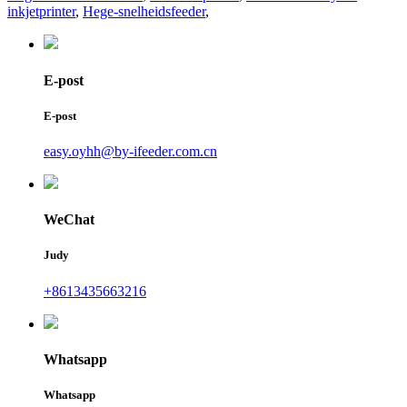
inkjetprinter
,
Hege-snelheidsfeeder
,
E-post
E-post
easy.oyhh@by-ifeeder.com.cn
WeChat
Judy
+8613435663216
Whatsapp
Whatsapp