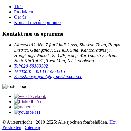
Thús
Produkten
Oer ús
Kontakt mei ús opnimme
Kontakt mei ús opnimme
Adres:
#102, No. 7 fan Lindi Street, Shawan Town, Panyu
District, Guangzhou, 511483, Sina. Kantoaradres yn
Hongkong: Winkel 185 G/F, Hang Wai Yndustrysintrum,
No.6 Kin Tai St., Tuen Mun, NT Hongkong.
Tel:
020 66380102
Telefoan:
+8613435663216
E-post:
easy.oyhh@by-ifeeder.com.cn
© Auteursrjocht - 2010-2025: Alle rjochten foarbehâlden.
Hot
Produkten
-
Sitemap