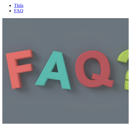
Thús
FAQ