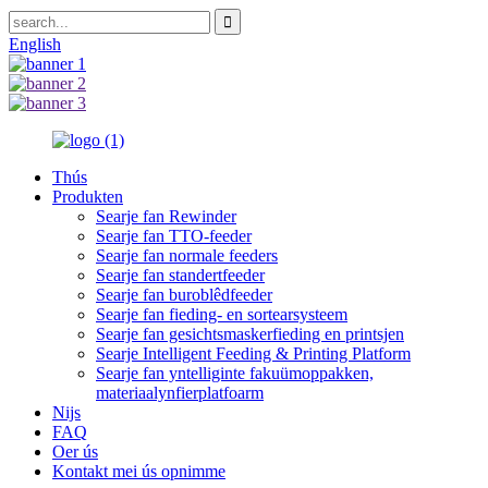
English
Thús
Produkten
Searje fan Rewinder
Searje fan TTO-feeder
Searje fan normale feeders
Searje fan standertfeeder
Searje fan buroblêdfeeder
Searje fan fieding- en sortearsysteem
Searje fan gesichtsmaskerfieding en printsjen
Searje Intelligent Feeding & Printing Platform
Searje fan yntelliginte fakuümoppakken,
materiaalynfierplatfoarm
Nijs
FAQ
Oer ús
Kontakt mei ús opnimme