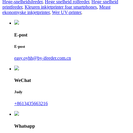
Hege-snelheidsfeeder
,
Hege snelheid rolfeeder
,
Hege snelheid
printfeeder
,
Kleuren inkjetprinter foar smartphones
,
Meast
ekonomyske inkjetprinter
,
Wer UV-printer
,
E-post
E-post
easy.oyhh@by-ifeeder.com.cn
WeChat
Judy
+8613435663216
Whatsapp