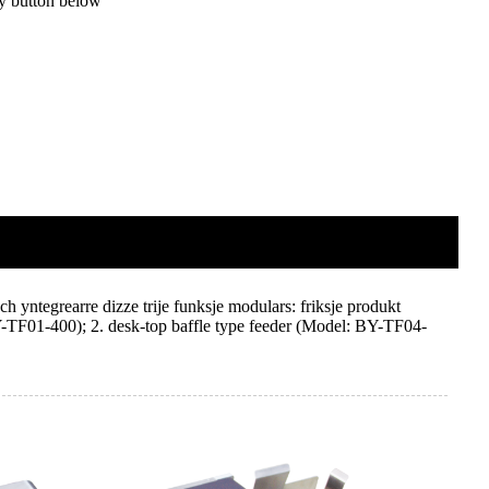
ry button below
ch yntegrearre dizze trije funksje modulars: friksje produkt
 BY-TF01-400); 2. desk-top baffle type feeder (Model: BY-TF04-