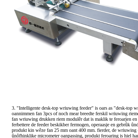
3. "Intelligente desk-top wriuwing feeder" is oars as "desk-top w
oannimmen fan 3pcs of noch mear breedte ferskil wriuwing rieme
fan wriuwing drukken riem modulêr dat is maklik te feroarjen e
ferbettere de feeder beskikber fermogen, operaasje en gebrûk ûnde
produkt kin wêze fan 25 mm oant 400 mm. fierder, de wriuwing 
ûnôfhinklike micrometer oanpassing, produkt feroaring is hiel han