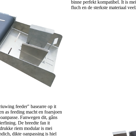
binne perfekt kompatibel. It is mei
fluch en de sterkste materiaal ve
riuwing feeder" basearre op it
n as feeding macht en foarsjoen
n oanpasse. Fanwegen dit, gâns
rfining. De breedte fan it
drukke riem modular is mei
dich, dikte oanpassing is hiel