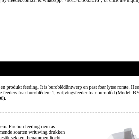
yhh@by-ifeeder.com.cn & whatsapp: +8613435663216，or click the inqui
jen produkt feeding. It is buroblêdûntwerp en past foar lytse romte. Hee
okke feeders foar buroblêden: 1, wrijvingsfeeder foar buroblêd (Model:
00).
hem. Friction feeding riem as
ommende soarten wriuwing drukken
plestik sekken, benammen ljocht,