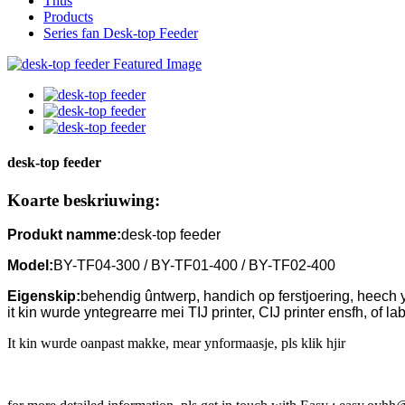
Thús
Products
Series fan Desk-top Feeder
desk-top feeder
Koarte beskriuwing:
Produkt namme:
desk-top feeder
Model:
BY-TF04-300 / BY-TF01-400 / BY-TF02-400
Eigenskip:
behendig ûntwerp, handich op ferstjoering, heech yn
it kin wurde yntegrearre mei TIJ printer, CIJ printer ensfh, of lab
It kin wurde oanpast makke, mear ynformaasje, pls klik hjir