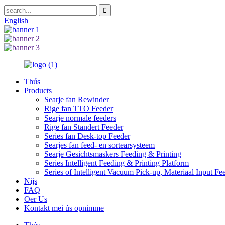
English
Thús
Products
Searje fan Rewinder
Rige fan TTO Feeder
Searje normale feeders
Rige fan Standert Feeder
Series fan Desk-top Feeder
Searjes fan feed- en sortearsysteem
Searje Gesichtsmaskers Feeding & Printing
Series Intelligent Feeding & Printing Platform
Series of Intelligent Vacuum Pick-up, Materiaal Input Fe
Nijs
FAQ
Oer Us
Kontakt mei ús opnimme