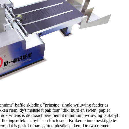
annimt" baffle skieding "prinsipe, single wriuwing feeder as
en riem, dy't meitsje it pak foar "dik, hurd en swier" papier
Underwilens is de draachbere riem it minimum, wriuwing is stabyl
t fiedingseffekt stabyl is en fluch snel. Brûkers kinne beskôgje te
em, dat is geskikt foar soarten plestik sekken. De twa riemen