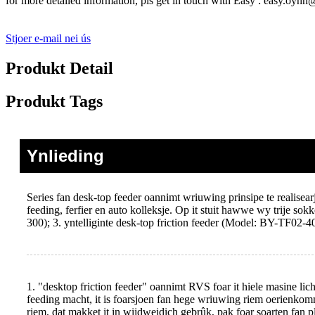
for more detailed information, pls get in touch with Easy : easy.o
Stjoer e-mail nei ús
Produkt Detail
Produkt Tags
Ynlieding
Series fan desk-top feeder oannimt wriuwing prinsipe te realisear
feeding, ferfier en auto kolleksje. Op it stuit hawwe wy trije s
300); 3. yntelliginte desk-top friction feeder (Model: BY-TF02-4
1. "desktop friction feeder" oannimt RVS foar it hiele masine lic
feeding macht, it is foarsjoen fan hege wriuwing riem oerienk
riem, dat makket it in wiidweidich gebrûk, pak foar soarten fan 