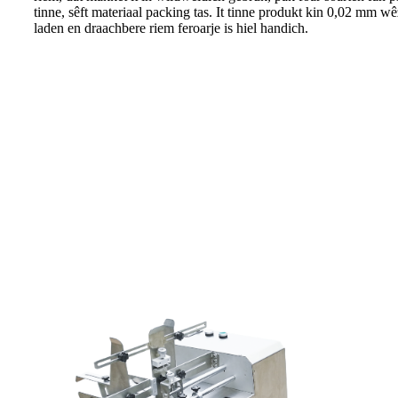
tinne, sêft materiaal packing tas. It tinne produkt kin 0,02 mm wêze
laden en draachbere riem feroarje is hiel handich.