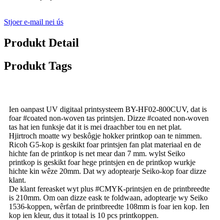
Stjoer e-mail nei ús
Produkt Detail
Produkt Tags
Ien oanpast UV digitaal printsysteem BY-HF02-800CUV, dat is
foar #coated non-woven tas printsjen. Dizze #coated non-woven
tas hat ien funksje dat it is mei draachber tou en net plat.
Hjirtroch moatte wy beskôgje hokker printkop oan te nimmen.
Ricoh G5-kop is geskikt foar printsjen fan plat materiaal en de
hichte fan de printkop is net mear dan 7 mm. wylst Seiko
printkop is geskikt foar hege printsjen en de printkop wurkje
hichte kin wêze 20mm. Dat wy adoptearje Seiko-kop foar dizze
klant.
De klant fereasket wyt plus #CMYK-printsjen en de printbreedte
is 210mm. Om oan dizze eask te foldwaan, adoptearje wy Seiko
1536-koppen, wêrfan de printbreedte 108mm is foar ien kop. Ien
kop ien kleur, dus it totaal is 10 pcs printkoppen.