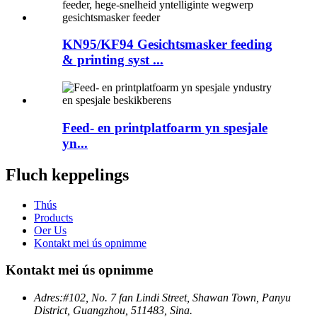
KN95/KF94 Gesichtsmasker feeding
& printing syst ...
Feed- en printplatfoarm yn spesjale
yn...
Fluch keppelings
Thús
Products
Oer Us
Kontakt mei ús opnimme
Kontakt mei ús opnimme
Adres:
#102, No. 7 fan Lindi Street, Shawan Town, Panyu
District, Guangzhou, 511483, Sina.