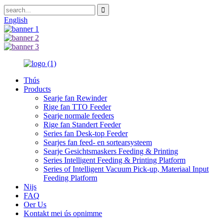
English
Thús
Products
Searje fan Rewinder
Rige fan TTO Feeder
Searje normale feeders
Rige fan Standert Feeder
Series fan Desk-top Feeder
Searjes fan feed- en sortearsysteem
Searje Gesichtsmaskers Feeding & Printing
Series Intelligent Feeding & Printing Platform
Series of Intelligent Vacuum Pick-up, Materiaal Input
Feeding Platform
Nijs
FAQ
Oer Us
Kontakt mei ús opnimme