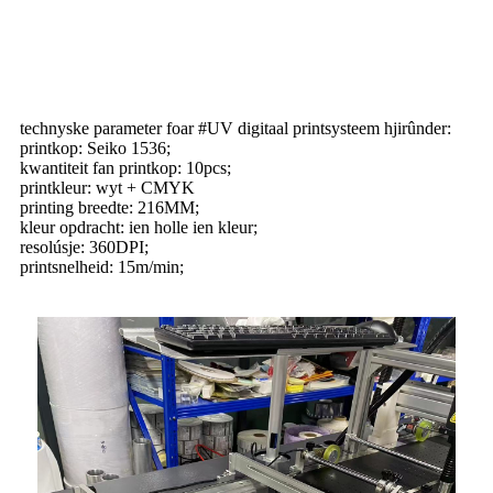
technyske parameter foar #UV digitaal printsysteem hjirûnder:
printkop: Seiko 1536;
kwantiteit fan printkop: 10pcs;
printkleur: wyt + CMYK
printing breedte: 216MM;
kleur opdracht: ien holle ien kleur;
resolúsje: 360DPI;
printsnelheid: 15m/min;