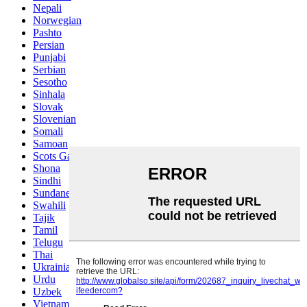
Nepali
Norwegian
Pashto
Persian
Punjabi
Serbian
Sesotho
Sinhala
Slovak
Slovenian
Somali
Samoan
Scots Gaelic
Shona
Sindhi
Sundanese
Swahili
Tajik
Tamil
Telugu
Thai
Ukrainian
Urdu
Uzbek
Vietnamese