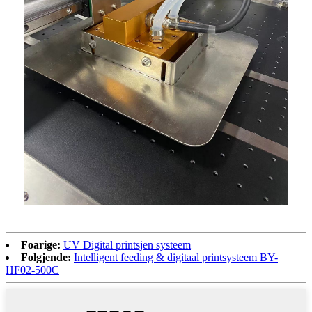
Foarige:
UV Digital printsjen systeem
Folgjende:
Intelligent feeding & digitaal printsysteem BY-
HF02-500C