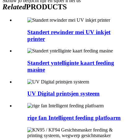
Skriuw jo berjocht hjir en stjoer it nei ús
Related
PRODUCTS
Standert rewinder mei UV inkjet
printer
Standert yntelliginte kaart feeding
masine
UV Digital printsjen systeem
rige fan Intelligent feeding platfoarm