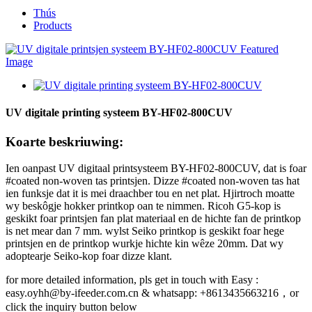
Thús
Products
UV digitale printing systeem BY-HF02-800CUV
Koarte beskriuwing:
Ien oanpast UV digitaal printsysteem BY-HF02-800CUV, dat is foar
#coated non-woven tas printsjen. Dizze #coated non-woven tas hat
ien funksje dat it is mei draachber tou en net plat. Hjirtroch moatte
wy beskôgje hokker printkop oan te nimmen. Ricoh G5-kop is
geskikt foar printsjen fan plat materiaal en de hichte fan de printkop
is net mear dan 7 mm. wylst Seiko printkop is geskikt foar hege
printsjen en de printkop wurkje hichte kin wêze 20mm. Dat wy
adoptearje Seiko-kop foar dizze klant.
for more detailed information, pls get in touch with Easy :
easy.oyhh@by-ifeeder.com.cn & whatsapp: +8613435663216，or
click the inquiry button below