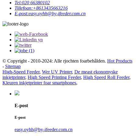
Tel:
020 66380102
Tillefoan:
+8613435663216
E-post:
easy.oyhh@by-ifeeder.com.cn
© Copyright - 2010-2024: Alle rjochten foarbehâlden.
Hot Products
-
Sitemap
High-Speed ​​Feeder
,
Wer UV Printer
,
De meast ekonomyske
inkjetprinter
,
High Speed ​​Printing Feeder
,
High Speed ​​Roll Feeder
,
Kleuren inkjetprinter foar smartphones
,
E-post
E-post
easy.oyhh@by-ifeeder.com.cn